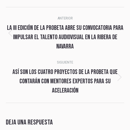
Navegación
ANTERIOR
entre
La III edición de La Probeta abre su convocatoria para
publicaciones
impulsar el talento audiovisual en la Ribera de
Publicación
Navarra
anterior:
SIGUIENTE
Así son los cuatro proyectos de La Probeta que
contarán con mentores expertos para su
Publicación
aceleración
siguiente:
Deja una respuesta