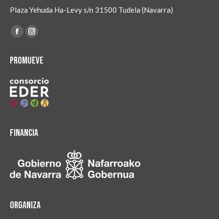
Plaza Yehuda Ha-Levy s/n 31500 Tudela (Navarra)
Encuéntranos en:
Facebook
Instagram
page
page
Promueve
opens
opens
in
in
new
new
window
window
Financia
Organiza