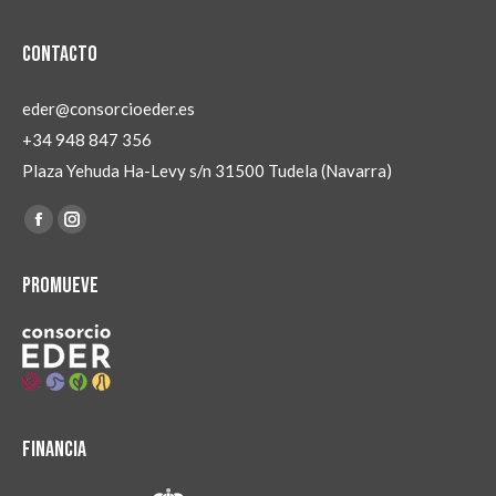
Contacto
eder@consorcioeder.es
+34 948 847 356
Plaza Yehuda Ha-Levy s/n 31500 Tudela (Navarra)
Encuéntranos en:
Facebook
Instagram
page
page
Promueve
opens
opens
in
in
new
new
window
window
Financia