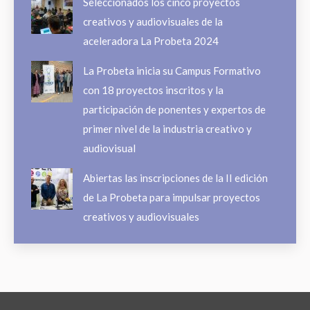
Seleccionados los cinco proyectos
creativos y audiovisuales de la
aceleradora La Probeta 2024
La Probeta inicia su Campus Formativo
con 18 proyectos inscritos y la
participación de ponentes y expertos de
primer nivel de la industria creativo y
audiovisual
Abiertas las inscripciones de la II edición
de La Probeta para impulsar proyectos
creativos y audiovisuales