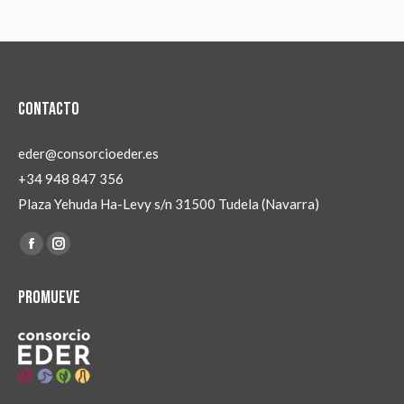
Contacto
eder@consorcioeder.es
+34 948 847 356
Plaza Yehuda Ha-Levy s/n 31500 Tudela (Navarra)
Encuéntranos en:
Facebook
Instagram
page
page
Promueve
opens
opens
in
in
new
new
window
window