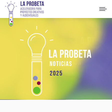
n
o
t
i
c
i
a
s
2025